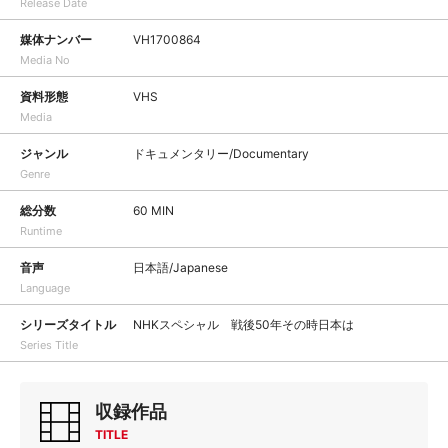
Release Date
媒体ナンバー
VH1700864
Media No
資料形態
VHS
Media
ジャンル
ドキュメンタリー/Documentary
Genre
総分数
60 MIN
Runtime
音声
日本語/Japanese
Language
シリーズタイトル
NHKスペシャル 戦後50年その時日本は
Series Title
収録作品
TITLE