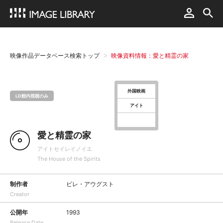
映像作品データベース検索トップ
映像資料情報：愛と精霊の家
外国映画
LD館内視聴のみ
アイト
愛と精霊の家
アイトセイレイノイエ
The House of the Spirits
制作者
ビレ・アウグスト
Creator
公開年
1993
Release Date