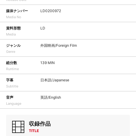
媒体ナンバー
LD0200972
Media No
資料形態
LD
Media
ジャンル
外国映画/Foreign Film
Genre
総分数
139 MIN
Runtime
字幕
日本語/Japanese
Subtitle
音声
英語/English
Language
収録作品
TITLE