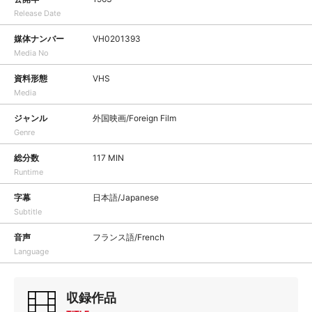
Release Date
媒体ナンバー
VH0201393
Media No
資料形態
VHS
Media
ジャンル
外国映画/Foreign Film
Genre
総分数
117 MIN
Runtime
字幕
日本語/Japanese
Subtitle
音声
フランス語/French
Language
収録作品