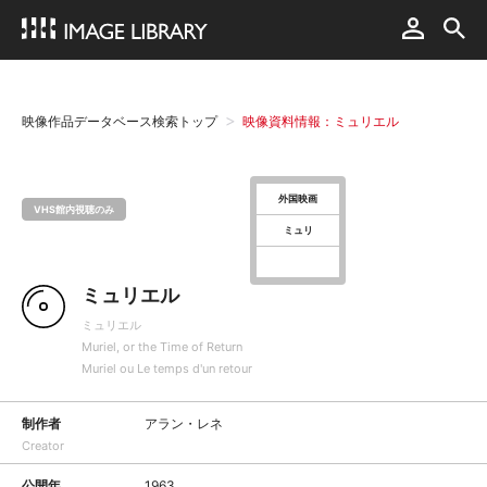
映像作品データベース検索トップ
映像資料情報：ミュリエル
外国映画
VHS館内視聴のみ
ミュリ
ミュリエル
ミュリエル
Muriel, or the Time of Return
Muriel ou Le temps d'un retour
制作者
アラン・レネ
Creator
公開年
1963