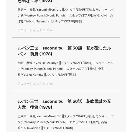
思議な世界 (1978)
三家本 泰美/Yasumi Mikamoto ||スタッフ/STAFF[演出], モンキー・パ
ンチ/Monkey Punch(Monki Panchi) ||スタッフ/STAFF[原作], 杉村 の
ぼる/Noboru Sugimura ||スタッフ/STAFF[脚本]
アニメーション/Animation
ルパン三世 second tv. 第 50話 私が愛したル
パン 前篇 (1978)
御厨 恭輔/Kyosuke Mikuriya ||スタッフ/STAFF[演出], モンキー・パン
チ/Monkey Punch(Monki Panchi) ||スタッフ/STAFF[原作], 金子
裕/Yutaka Kaneko ||スタッフ/STAFF[脚本]
アニメーション/Animation
ルパン三世 second tv. 第 56話 花吹雪謎の五
人衆 後篇 (1978)
三家本 泰美/Yasumi Mikamoto ||スタッフ/STAFF[演出], モンキー・パ
ンチ/Monkey Punch(Monki Panchi) ||スタッフ/STAFF[原作], 高階
航/Ko Takashina ||スタッフ/STAFF[脚本]