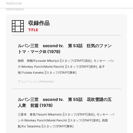
Additional
Information
収録作品
TITLE
ルパン三世 second tv. 第 53話 狂気のファン
トマ・マークⅢ (1978)
御厨 恭輔/Kyosuke Mikuriya ||スタッフ/STAFF[演出], モンキー・パン
チ/Monkey Punch(Monki Panchi) ||スタッフ/STAFF[原作], 金子
裕/Yutaka Kaneko ||スタッフ/STAFF[脚本]
アニメーション/Animation
ルパン三世 second tv. 第 55話 花吹雪謎の五
人衆 前篇 (1978)
三家本 泰美/Yasumi Mikamoto ||スタッフ/STAFF[演出], モンキー・パ
ンチ/Monkey Punch(Monki Panchi) ||スタッフ/STAFF[原作], 高階
航/Ko Takashina ||スタッフ/STAFF[脚本]