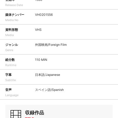
Release Date
媒体ナンバー
VH0201556
Media No
資料形態
VHS
Media
ジャンル
外国映画/Foreign Film
Genre
総分数
110 MIN
Runtime
字幕
日本語/Japanese
Subtitle
音声
スペイン語/Spanish
Language
収録作品