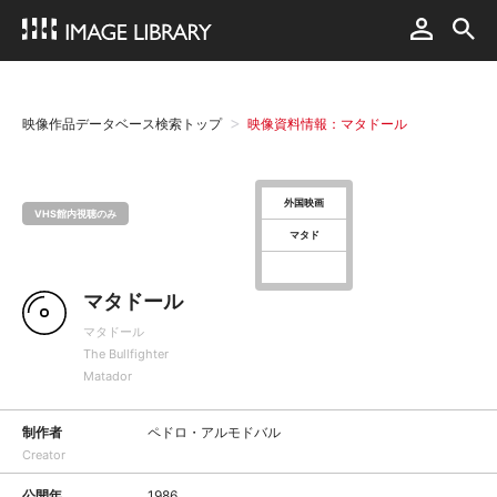
映像作品データベース検索トップ
映像資料情報：マタドール
外国映画
VHS館内視聴のみ
マタド
マタドール
マタドール
The Bullfighter
Matador
制作者
ペドロ・アルモドバル
Creator
公開年
1986