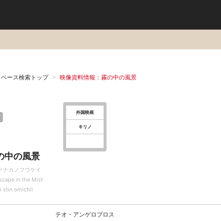
タベース検索トップ
映像資料情報：霧の中の風景
外国映画
キリノ
の中の風景
ノナカノフウケイ
scape in the Mist
 stin omichli
テオ・アンゲロプロス