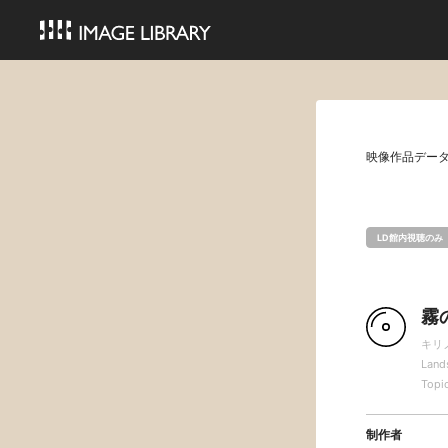
映像作品デー
LD館内視聴のみ
霧
キリ
Land
Topio
制作者