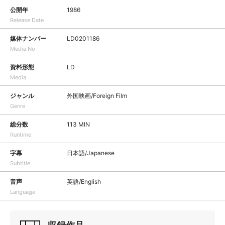
公開年
1986
Release Date
媒体ナンバー
LD0201186
Media No
資料形態
LD
Media
ジャンル
外国映画/Foreign Film
Genre
総分数
113 MIN
Runtime
字幕
日本語/Japanese
Subtitle
音声
英語/English
Language