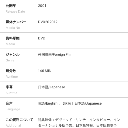
公開年
2001
Release Date
媒体ナンバー
DV0202012
Media No
資料形態
DVD
Media
ジャンル
外国映画/Foreign Film
Genre
総分数
146 MIN
Runtime
字幕
日本語/Japanese
Subtitle
音声
英語/English，【吹替】日本語/Japanese
Language
この資料について
特典映像：デヴィッド・リンチ インタビュー。イン
ターナショナル版予告。日本版特報。日本版劇場予
Additional