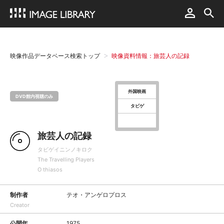
映像作品データベース検索トップ
映像資料情報：旅芸人の記録
外国映画
DVD館内視聴のみ
タビゲ
旅芸人の記録
タビゲイニンノキロク
The Travelling Players
O thiasos
制作者
テオ・アンゲロプロス
Creator
公開年
1975