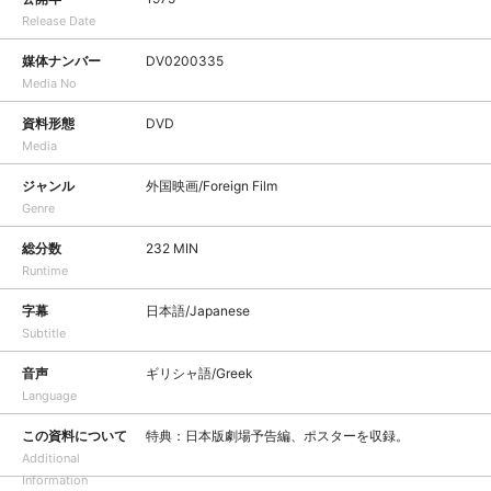
Release Date
媒体ナンバー
DV0200335
Media No
資料形態
DVD
Media
ジャンル
外国映画/Foreign Film
Genre
総分数
232 MIN
Runtime
字幕
日本語/Japanese
Subtitle
音声
ギリシャ語/Greek
Language
この資料について
特典：日本版劇場予告編、ポスターを収録。
Additional
Information