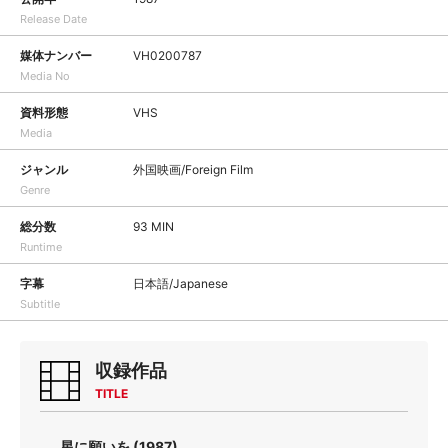
Release Date
媒体ナンバー
VH0200787
Media No
資料形態
VHS
Media
ジャンル
外国映画/Foreign Film
Genre
総分数
93 MIN
Runtime
字幕
日本語/Japanese
Subtitle
収録作品
TITLE
星に願いを (1987)