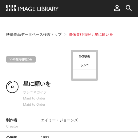
映像作品データベース検索トップ
映像資料情報：星に願いを
外国映画
VHS館内視聴のみ
ホシニ
星に願いを
ホシニネガイヲ
Maid to Order
Maid to Order
制作者
エイミー・ジョーンズ
Creator
公開年
1987