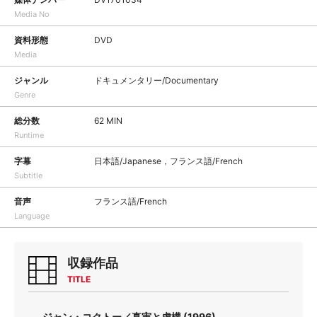
Media No
資料形態
DVD
Media
ジャンル
ドキュメンタリー/Documentary
Genre
総分数
62 MIN
Runtime
字幕
日本語/Japanese，フランス語/French
Subtitle
音声
フランス語/French
Language
収録作品
TITLE
ジャン・コクトー／真実と虚構 (1996)