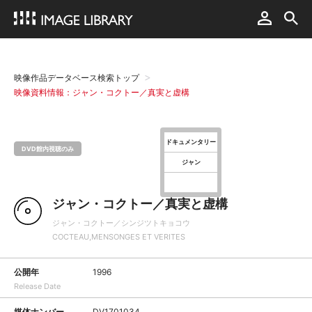
映像作品データベース検索トップ
映像資料情報：ジャン・コクトー／真実と虚構
ドキュメンタリー
DVD館内視聴のみ
ジャン
ジャン・コクトー／真実と虚構
ジャン・コクトー／シンジツトキョコウ
COCTEAU,MENSONGES ET VERITES
公開年
1996
Release Date
媒体ナンバー
DV1701034