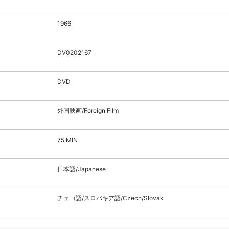
1966
DV0202167
DVD
外国映画/Foreign Film
75 MIN
日本語/Japanese
チェコ語/スロバキア語/Czech/Slovak