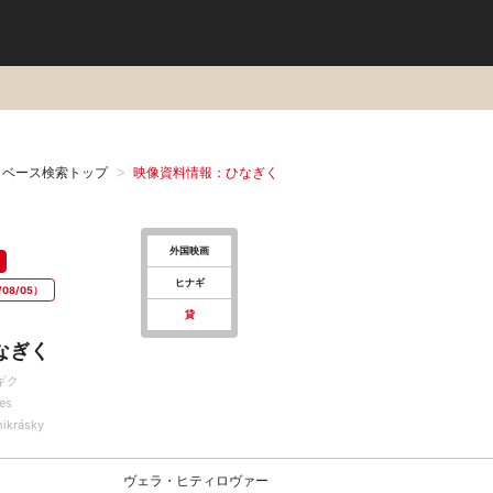
タベース検索トップ
映像資料情報：ひなぎく
外国映画
ヒナギ
08/05）
貸
なぎく
ギク
ies
ikrásky
ヴェラ・ヒティロヴァー