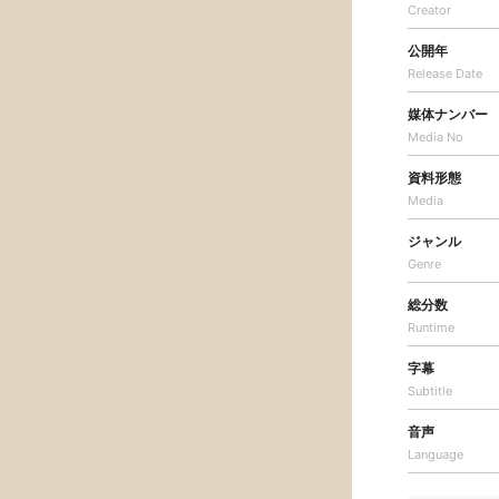
Creator
公開年
Release Date
媒体ナンバー
Media No
資料形態
Media
ジャンル
Genre
総分数
Runtime
字幕
Subtitle
音声
Language