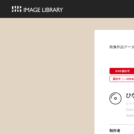
映像作品デー
DVD貸出可
貸出中（～2026/
ひ
ヒナ
Dais
Sedm
制作者