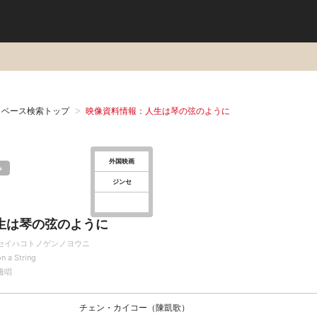
タベース検索トップ
映像資料情報：人生は琴の弦のように
外国映画
み
ジンセ
生は琴の弦のように
セイハコトノゲンノヨウニ
on a String
邊唱
チェン・カイコー（陳凱歌）