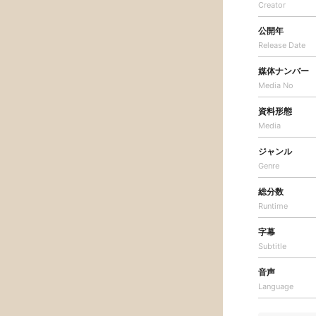
Creator
公開年
Release Date
媒体ナンバー
Media No
資料形態
Media
ジャンル
Genre
総分数
Runtime
字幕
Subtitle
音声
Language