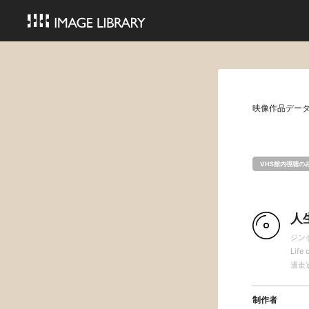
映像作品デー
VHS館内視聴の
人
ジン
Life 
邊走
制作者