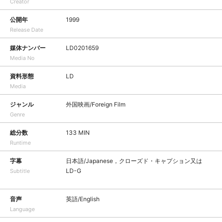
Creator
公開年
1999
Release Date
媒体ナンバー
LD0201659
Media No
資料形態
LD
Media
ジャンル
外国映画/Foreign Film
Genre
総分数
133 MIN
Runtime
字幕
日本語/Japanese，クローズド・キャプション又は
LD-G
Subtitle
音声
英語/English
Language