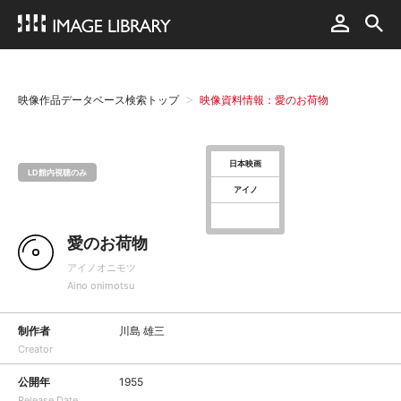
映像作品データベース検索トップ
映像資料情報：愛のお荷物
日本映画
LD館内視聴のみ
アイノ
愛のお荷物
アイノオニモツ
Aino onimotsu
制作者
川島 雄三
Creator
公開年
1955
Release Date