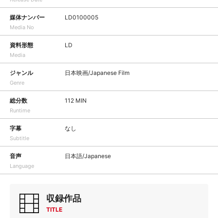
媒体ナンバー
LD0100005
Media No
資料形態
LD
Media
ジャンル
日本映画/Japanese Film
Genre
総分数
112 MIN
Runtime
字幕
なし
Subtitle
音声
日本語/Japanese
Language
収録作品
TITLE