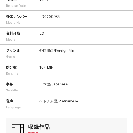
Release Date
媒体ナンバー
LD0200985
Media No
資料形態
LD
Media
ジャンル
外国映画/Foreign Film
Genre
総分数
104 MIN
Runtime
字幕
日本語/Japanese
Subtitle
音声
ベトナム語/Vietnamese
Language
収録作品