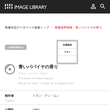
映像作品データベース検索トップ
映像資料情報：青いパパイヤの香り
外国映画
LD館内視聴のみ
アオイ
青いパパイヤの香り
アオイパパイヤノカオリ
The Scent of Green Papaya
Mui du du xanh - L'odeur de la papaye verte
制作者
トラン・アン・ユン
Creator
公開年
1993