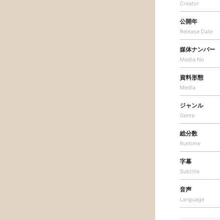
Creator
公開年
Release Date
媒体ナンバー
Media No
資料形態
Media
ジャンル
Genre
総分数
Runtime
字幕
Subtitle
音声
Language