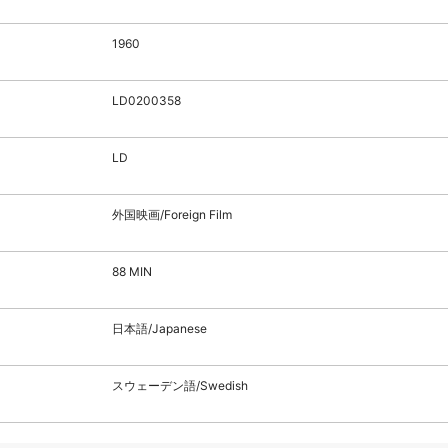
1960
LD0200358
LD
外国映画/Foreign Film
88 MIN
日本語/Japanese
スウェーデン語/Swedish