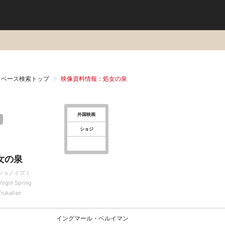
タベース検索トップ
映像資料情報：処女の泉
外国映画
ショジ
女の泉
ジョノイズミ
irgin Spring
rukallan
イングマール・ベルイマン