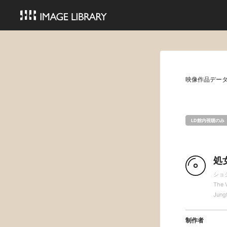
映像作品デー
LD館内視聴のみ
処
ショ
The V
Jungf
制作者