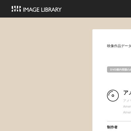
映像作品デー
DVD館内視聴の
ア
アメ
Ameri
Ameri
制作者