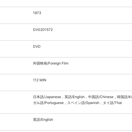
1973
DV0201572
DVD
外国映画/Foreign Film
112 MIN
日本語/Japanese，英語/English，中国語/Chinese，韓国語/
ガル語/Portuguese，スペイン語/Spanish，タイ語/Thai
英語/English