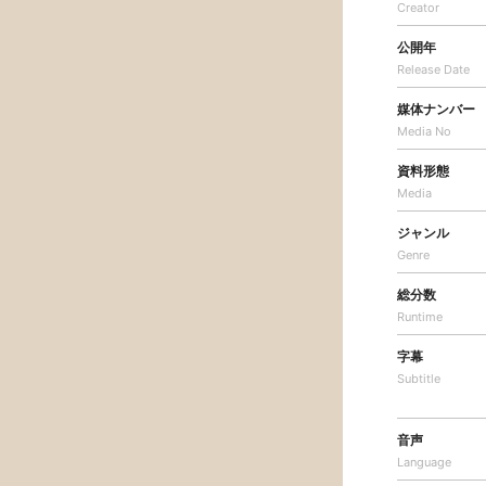
Creator
公開年
Release Date
媒体ナンバー
Media No
資料形態
Media
ジャンル
Genre
総分数
Runtime
字幕
Subtitle
音声
Language