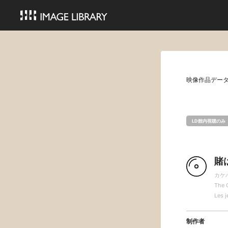
映像作品デー
LD館内視聴のみ
賭
カケ
The 
Les j
制作者