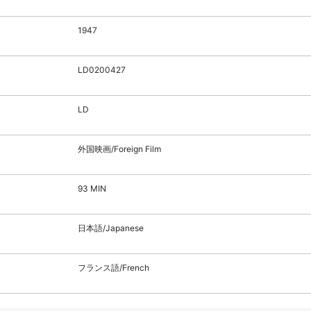
1947
LD0200427
LD
外国映画/Foreign Film
93 MIN
日本語/Japanese
フランス語/French