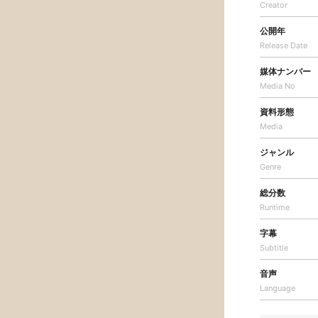
Creator
公開年
Release Date
媒体ナンバー
Media No
資料形態
Media
ジャンル
Genre
総分数
Runtime
字幕
Subtitle
音声
Language