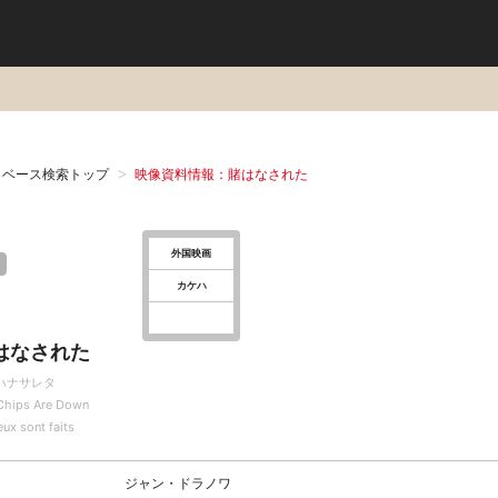
タベース検索トップ
映像資料情報：賭はなされた
外国映画
カケハ
はなされた
ハナサレタ
Chips Are Down
eux sont faits
ジャン・ドラノワ