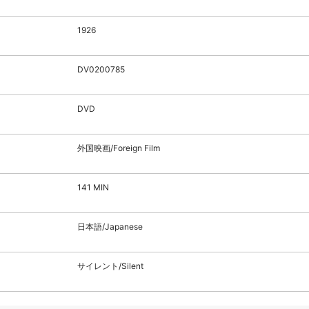
1926
DV0200785
DVD
外国映画/Foreign Film
141 MIN
日本語/Japanese
サイレント/Silent