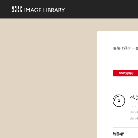
映像作品デー
DVD貸出可
ベ
ベン
Ben-
Ben-
制作者