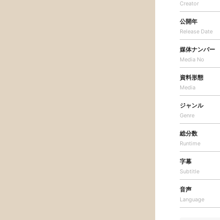
Creator
公開年
Release Date
媒体ナンバー
Media No
資料形態
Media
ジャンル
Genre
総分数
Runtime
字幕
Subtitle
音声
Language