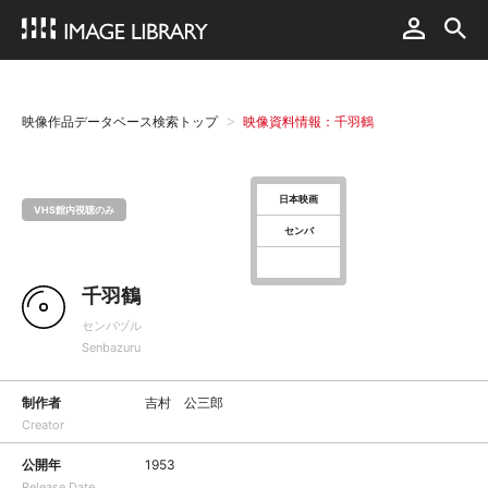
映像作品データベース検索トップ
映像資料情報：千羽鶴
日本映画
VHS館内視聴のみ
センバ
千羽鶴
センバヅル
Senbazuru
制作者
吉村 公三郎
Creator
公開年
1953
Release Date