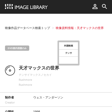
映像作品データベース検索トップ
映像資料情報：天才マックスの世界
外国映画
DVD館内視聴のみ
テンサ
天才マックスの世界
テンサイマックスノセカイ
Rushmore
Rushmore
制作者
ウェス・アンダーソン
Creator
公開年
1998