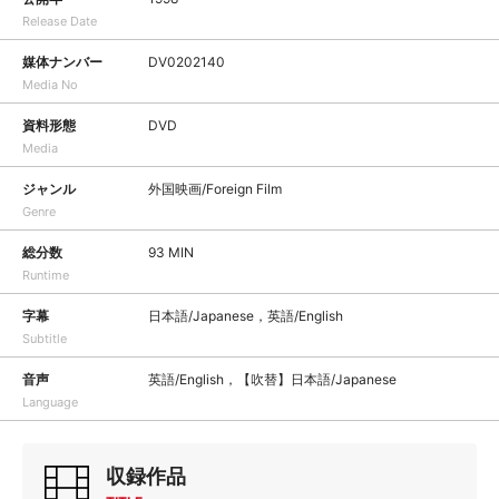
Release Date
媒体ナンバー
DV0202140
Media No
資料形態
DVD
Media
ジャンル
外国映画/Foreign Film
Genre
総分数
93 MIN
Runtime
字幕
日本語/Japanese，英語/English
Subtitle
音声
英語/English，【吹替】日本語/Japanese
Language
収録作品