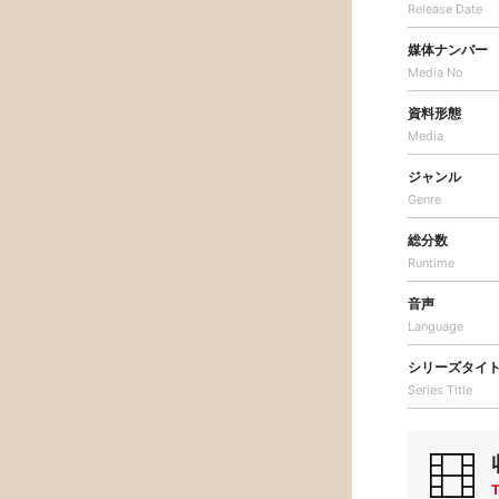
Release Date
媒体ナンバー
Media No
資料形態
Media
ジャンル
Genre
総分数
Runtime
音声
Language
シリーズタイ
Series Title
T