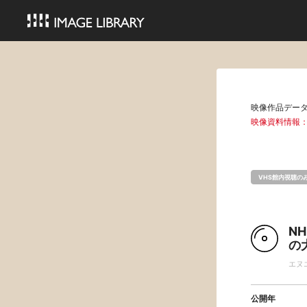
映像作品デー
映像資料情報：
VHS館内視聴の
N
の
エヌ
公開年