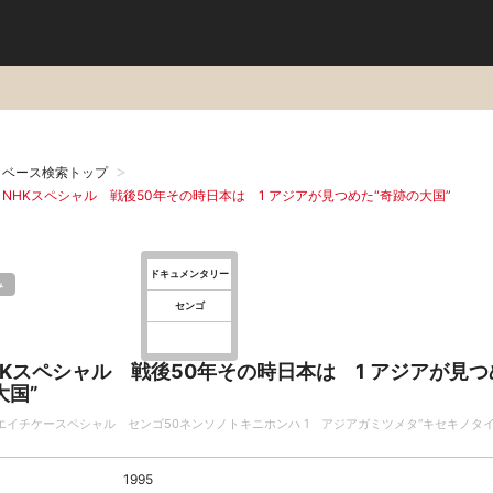
タベース検索トップ
NHKスペシャル 戦後50年その時日本は 1 アジアが見つめた“奇跡の大国”
ドキュメンタリー
み
センゴ
HKスペシャル 戦後50年その時日本は 1 アジアが見つ
大国”
エイチケースペシャル センゴ50ネンソノトキニホンハ 1 アジアガミツメタ“キセキノタイ
1995