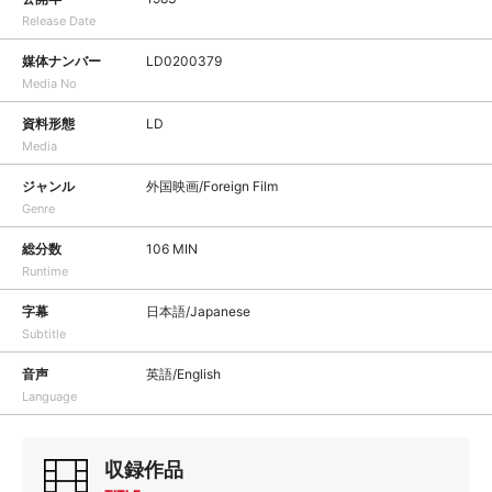
Release Date
媒体ナンバー
LD0200379
Media No
資料形態
LD
Media
ジャンル
外国映画/Foreign Film
Genre
総分数
106 MIN
Runtime
字幕
日本語/Japanese
Subtitle
音声
英語/English
Language
収録作品