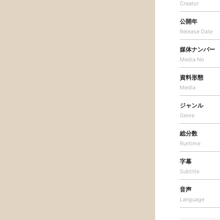
Creator
公開年
Release Date
媒体ナンバー
Media No
資料形態
Media
ジャンル
Genre
総分数
Runtime
字幕
Subtitle
音声
Language