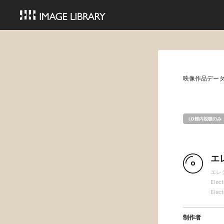
映像作品デー
LD館内視聴のみ
エ
エレ
Elec
Elec
制作者