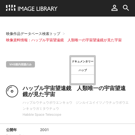
映像作品データベース検索トップ
映像資料情報：ハッブル宇宙望遠鏡 人類唯一の宇宙望遠鏡が見た宇宙
ドキュメンタリー
VHS館内視聴のみ
ハッブ
ハッブル宇宙望遠鏡 人類唯一の宇宙望遠
鏡が見た宇宙
ハッブルウチュウボウエンキョウ ジンルイユイイツノウチュウボウエ
ンキョウガミタウチュウ
Habble Space Telescope
公開年
2001