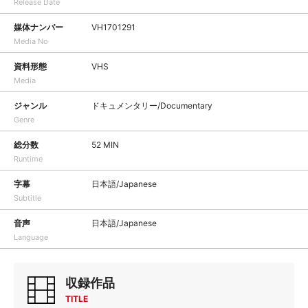
Release Date
媒体ナンバー
VH1701291
Media No
資料形態
VHS
Media
ジャンル
ドキュメンタリー/Documentary
Genre
総分数
52 MIN
Runtime
字幕
日本語/Japanese
Subtitle
音声
日本語/Japanese
Language
収録作品
TITLE