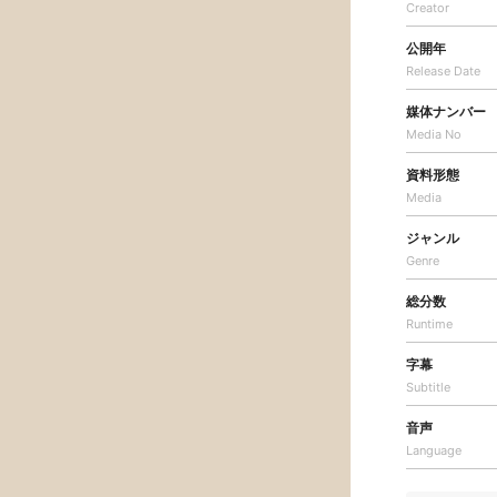
Creator
公開年
Release Date
媒体ナンバー
Media No
資料形態
Media
ジャンル
Genre
総分数
Runtime
字幕
Subtitle
音声
Language