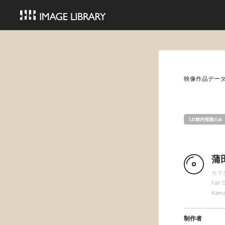
映像作品デー
LD館内視聴のみ
蒲
カマ
Fall 
Kama
制作者