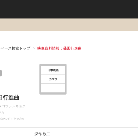
タベース検索トップ
映像資料情報：蒲田行進曲
日本映画
カマタ
田行進曲
タコウシンキョク
Guy
takoshinkyoku
深作 欣二