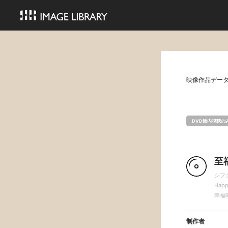
映像作品デー
DVD館内視聴の
至
シフ
Happ
幸福
制作者