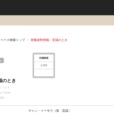
タベース検索トップ
映像資料情報：至福のとき
外国映画
み
シフク
福のとき
クノトキ
y Times
時光
チャン・イーモウ（張 芸謀）