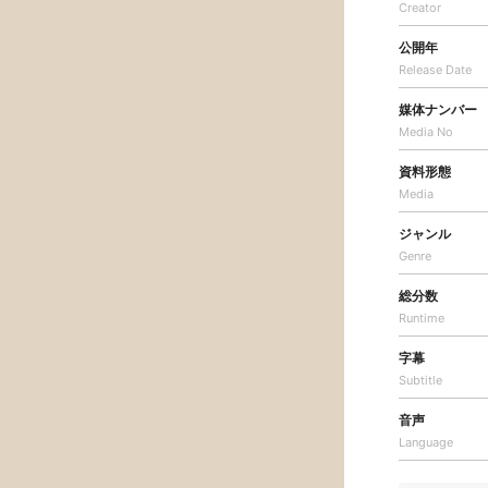
Creator
公開年
Release Date
媒体ナンバー
Media No
資料形態
Media
ジャンル
Genre
総分数
Runtime
字幕
Subtitle
音声
Language