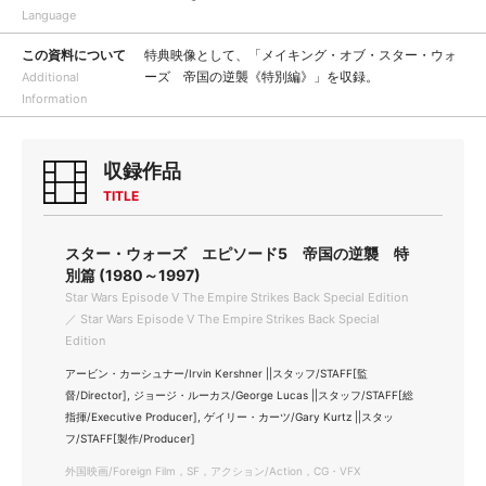
Language
この資料について
特典映像として、「メイキング・オブ・スター・ウォ
ーズ 帝国の逆襲《特別編》」を収録。
Additional
Information
収録作品
TITLE
スター・ウォーズ エピソード5 帝国の逆襲 特
別篇 (1980～1997)
Star Wars Episode Ⅴ The Empire Strikes Back Special Edition
／ Star Wars Episode Ⅴ The Empire Strikes Back Special
Edition
アービン・カーシュナー/Irvin Kershner ||スタッフ/STAFF[監
督/Director], ジョージ・ルーカス/George Lucas ||スタッフ/STAFF[総
指揮/Executive Producer], ゲイリー・カーツ/Gary Kurtz ||スタッ
フ/STAFF[製作/Producer]
外国映画/Foreign Film，SF，アクション/Action，CG・VFX