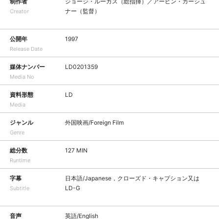
制作者
ジョージ・ルーカス（総指揮）／アービン・カーシュ
ナー（監督）
Creator
公開年
1997
Release Date
媒体ナンバー
LD0201359
Media No
資料形態
LD
Media
ジャンル
外国映画/Foreign Film
Genre
総分数
127 MIN
Runtime
字幕
日本語/Japanese，クローズド・キャプション又は
LD-G
Subtitle
音声
英語/English