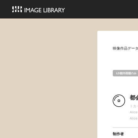
映像作品デー
LD館内視聴のみ
都
トカ
Alice
Alice
制作者