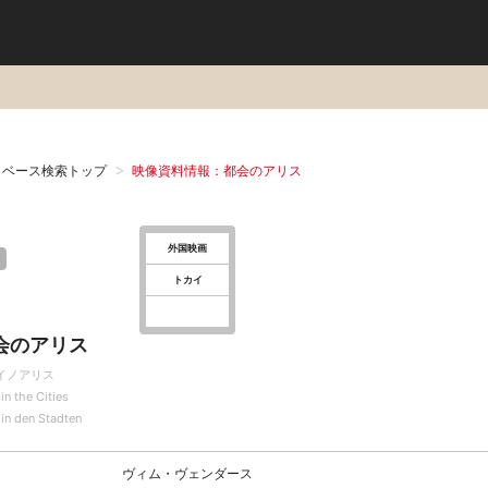
タベース検索トップ
映像資料情報：都会のアリス
外国映画
トカイ
会のアリス
イノアリス
 in the Cities
 in den Stadten
ヴィム・ヴェンダース