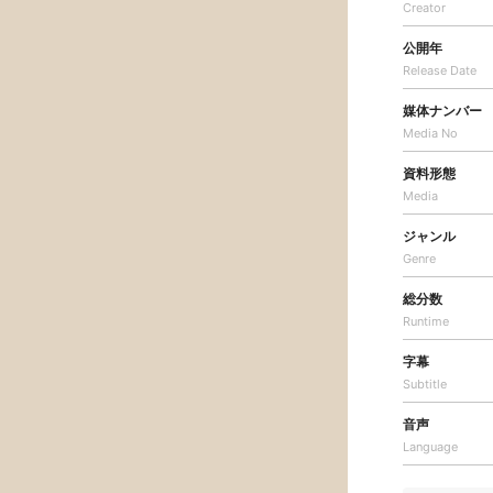
Creator
公開年
Release Date
媒体ナンバー
Media No
資料形態
Media
ジャンル
Genre
総分数
Runtime
字幕
Subtitle
音声
Language