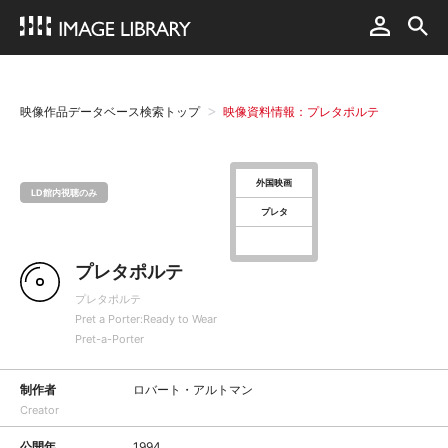
映像作品データベース検索トップ
映像資料情報：プレタポルテ
外国映画
LD館内視聴のみ
プレタ
プレタポルテ
プレタポルテ
Pret a Porter:Ready to Wear
Pret-a-Porter
制作者
ロバート・アルトマン
Creator
公開年
1994