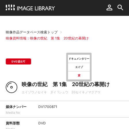
映像作品データベース検索トップ
映像資料情報：映像の世紀 第 1集 20世紀の幕開け
ドキュメンタリー
DVD貸出可
エイゾ
貸
映像の世紀 第 1集 20世紀の幕開け
エイゾウノセイキ ダイ 1シュウ 20セイキノマクアケ
媒体ナンバー
DV1700871
Media No
資料形態
DVD