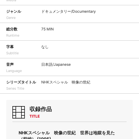
Media
ジャンル
ドキュメンタリー/Documentary
Genre
総分数
75 MIN
Runtime
字幕
なし
Subtitle
音声
日本語/Japanese
Language
シリーズタイトル
NHKスペシャル 映像の世紀
Series Title
収録作品
TITLE
NHKスペシャル 映像の世紀 世界は地獄を見た
（前編） (1995)