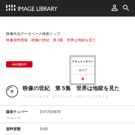
映像作品データベース検索トップ
映像資料情報：映像の世紀 第 5集 世界は地獄を見た
ドキュメンタリー
DVD貸出可
エイゾ
貸
映像の世紀 第 5集 世界は地獄を見た
エイゾウノセイキ ダイ 5シュウ セカイハジゴクヲミタ
媒体ナンバー
DV1700879
Media No
資料形態
DVD