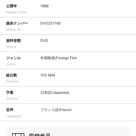
公開年
1966
Release Date
媒体ナンバー
DV0201760
Media No
資料形態
DVD
Media
ジャンル
外国映画/Foreign Film
Genre
総分数
100 MIN
Runtime
字幕
日本語/Japanese
Subtitle
音声
フランス語/French
Language