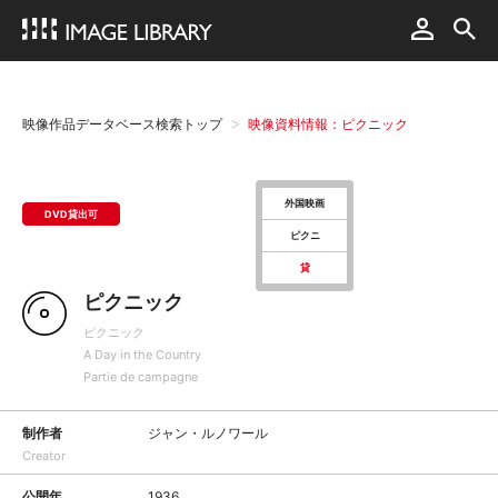
映像作品データベース検索トップ
映像資料情報：ピクニック
外国映画
DVD貸出可
ピクニ
貸
ピクニック
ピクニック
A Day in the Country
Partie de campagne
制作者
ジャン・ルノワール
Creator
公開年
1936