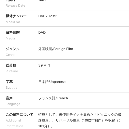
Release Date
媒体ナンバー
DV0202351
Media No
資料形態
DVD
Media
ジャンル
外国映画/Foreign Film
Genre
総分数
39 MIN
Runtime
字幕
日本語/Japanese
Subtitle
音声
フランス語/French
Language
この資料について
特典として、未使用テイクを集めた「ピクニックの撮
影風景」、リハーサル風景（1962年制作）を収録（計
Additional
101分）。
Information