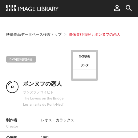
映像作品データベース検索トップ
映像資料情報：ポンヌフの恋人
外国映画
DVD館内視聴のみ
ポンヌ
ポンヌフの恋人
ポンヌフノコイビト
The Lovers on the Bridge
Les amants du Pont-Neuf
制作者
レオス・カラックス
Creator
公開年
1991