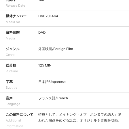
Release Date
媒体ナンバー
DV0201464
Media No
資料形態
DVD
Media
ジャンル
外国映画/Foreign Film
Genre
総分数
125 MIN
Runtime
字幕
日本語/Japanese
Subtitle
音声
フランス語/French
Language
この資料について
特典として、メイキング・オブ「ポンヌフの恋人」呪
われた映画をめぐる証言、オリジナル予告編を収録。
Additional
Information