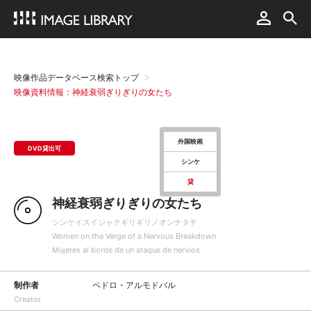
映像作品データベース検索トップ
映像資料情報：神経衰弱ぎりぎりの女たち
外国映画
DVD貸出可
シンケ
貸
神経衰弱ぎりぎりの女たち
シンケイスイジャクギリギリノオンナタチ
Women on the Verge of a Nervous Breakdown
Mujeres al borde de un ataque de nervios
制作者
ペドロ・アルモドバル
Creator