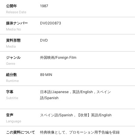
公開年
1987
Release Date
媒体ナンバー
DV0200873
Media No
資料形態
DVD
Media
ジャンル
外国映画/Foreign Film
Genre
総分数
89 MIN
Runtime
字幕
日本語/Japanese，英語/English，スペイン
語/Spanish
Subtitle
音声
スペイン語/Spanish，【吹替】英語/English
Language
この資料について
特典映像として、プロモーション用予告編を収録