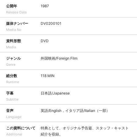
公開年
1987
Release Date
媒体ナンバー
DV0200101
Media No
資料形態
DVD
Media
ジャンル
外国映画/Foreign Film
Genre
総分数
118 MIN
Runtime
字幕
日本語/Japanese
Subtitle
音声
英語/English，イタリア語/Italian（一部）
Language
この資料について
特典として、オリジナル予告篇、スタッフ・キャスト
紹介を収録。
Additional