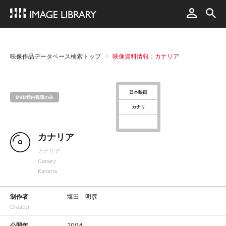
映像作品データベース検索トップ
映像資料情報：カナリア
日本映画
DVD館内視聴のみ
カナリ
カナリア
カナリア
Canary
Kanaria
制作者
塩田 明彦
Creator
公開年
2004