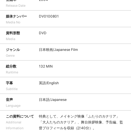
Release Date
媒体ナンバー
DV0100801
Media No
資料形態
DVD
Media
ジャンル
日本映画/Japanese Film
Genre
総分数
132 MIN
Runtime
字幕
英語/English
Subtitle
音声
日本語/Japanese
Language
この資料について
特典として、メイキング映像「ふたりのカナリア」
「大人たちのカナリア」、舞台挨拶映像、予告編、監
Additional
督プロフィールを収録（計40分）。
Information