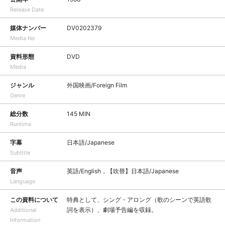
Release Date
媒体ナンバー
DV0202379
Media No
資料形態
DVD
Media
ジャンル
外国映画/Foreign Film
Genre
総分数
145 MIN
Runtime
字幕
日本語/Japanese
Subtitle
音声
英語/English，【吹替】日本語/Japanese
Language
この資料について
特典として、シング・アロング（歌のシーンで英語歌
詞を表示）、劇場予告編を収録。
Additional
Information