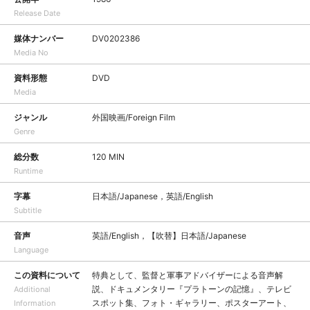
Release Date
媒体ナンバー
DV0202386
Media No
資料形態
DVD
Media
ジャンル
外国映画/Foreign Film
Genre
総分数
120 MIN
Runtime
字幕
日本語/Japanese，英語/English
Subtitle
音声
英語/English，【吹替】日本語/Japanese
Language
この資料について
特典として、監督と軍事アドバイザーによる音声解
説、ドキュメンタリー『プラトーンの記憶』、テレビ
Additional
スポット集、フォト・ギャラリー、ポスターアート、
Information