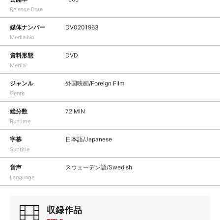
Release Date
媒体ナンバー
DV0201963
Media No
資料形態
DVD
Media
ジャンル
外国映画/Foreign Film
Genre
総分数
72 MIN
Runtime
字幕
日本語/Japanese
Subtitle
音声
スウェーデン語/Swedish
Language
収録作品