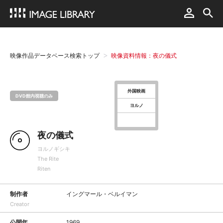
映像作品データベース検索トップ
映像資料情報：夜の儀式
外国映画
DVD館内視聴のみ
ヨルノ
夜の儀式
ヨルノギシキ
The Rite
Riten
制作者
イングマール・ベルイマン
Creator
公開年
1969