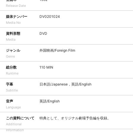
Release Date
媒体ナンバー
DV0201024
Media No
資料形態
DVD
Media
ジャンル
外国映画/Foreign Film
Genre
総分数
110 MIN
Runtime
字幕
日本語/Japanese，英語/English
Subtitle
音声
英語/English
Language
この資料について
特典として、オリジナル劇場予告編を収録。
Additional
Information