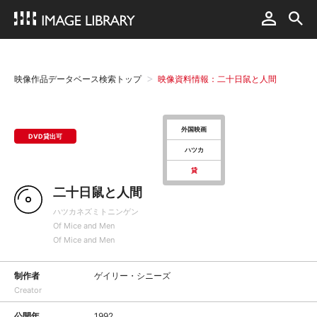
映像作品データベース検索トップ
映像資料情報：二十日鼠と人間
外国映画
DVD貸出可
ハツカ
貸
二十日鼠と人間
ハツカネズミトニンゲン
Of Mice and Men
Of Mice and Men
制作者
ゲイリー・シニーズ
Creator
公開年
1992