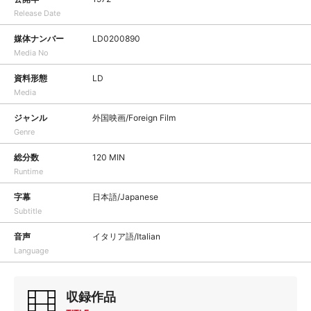
Release Date
媒体ナンバー
LD0200890
Media No
資料形態
LD
Media
ジャンル
外国映画/Foreign Film
Genre
総分数
120 MIN
Runtime
字幕
日本語/Japanese
Subtitle
音声
イタリア語/Italian
Language
収録作品