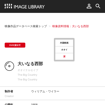
映像作品データベース検索トップ
映像資料情報：大いなる西部
外国映画
DVD貸出可
オオイ
貸
大いなる西部
オオイナルセイブ
The Big Country
The Big Country
制作者
ウィリアム・ワイラー
Creator
公開年
1958