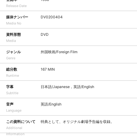
Release Date
媒体ナンバー
DV0200404
Media No
資料形態
DVD
Media
ジャンル
外国映画/Foreign Film
Genre
総分数
167 MIN
Runtime
字幕
日本語/Japanese，英語/English
Subtitle
音声
英語/English
Language
この資料について
特典として、オリジナル劇場予告編を収録。
Additional
Information