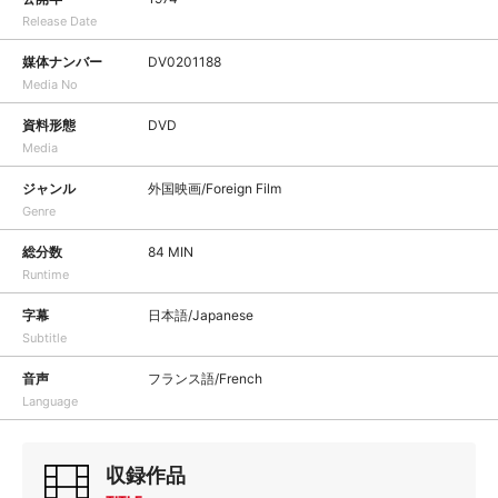
Release Date
媒体ナンバー
DV0201188
Media No
資料形態
DVD
Media
ジャンル
外国映画/Foreign Film
Genre
総分数
84 MIN
Runtime
字幕
日本語/Japanese
Subtitle
音声
フランス語/French
Language
収録作品