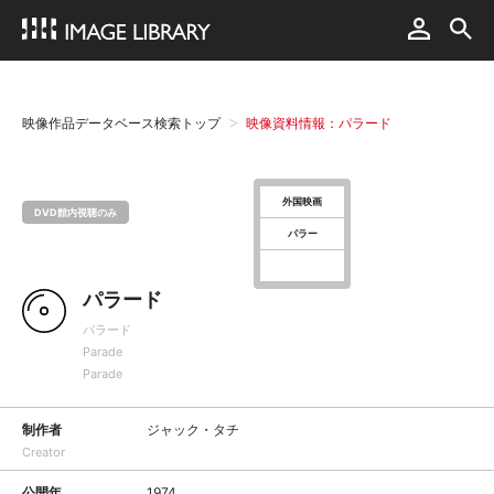
映像作品データベース検索トップ
映像資料情報：パラード
外国映画
DVD館内視聴のみ
パラー
パラード
パラード
Parade
Parade
制作者
ジャック・タチ
Creator
公開年
1974