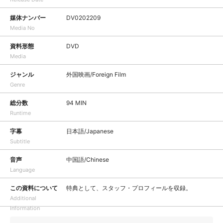
媒体ナンバー
DV0202209
Media No
資料形態
DVD
Media
ジャンル
外国映画/Foreign Film
Genre
総分数
94 MIN
Runtime
字幕
日本語/Japanese
Subtitle
音声
中国語/Chinese
Language
この資料について
特典として、スタッフ・プロフィールを収録。
Additional
Information