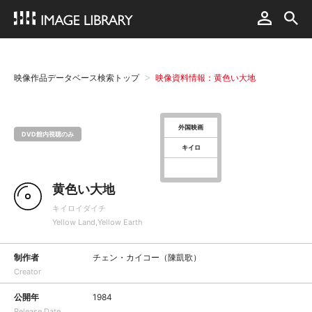
映像作品データベース検索トップ
映像資料情報：黄色い大地
外国映画
DVD館内視聴のみ
キイロ
黄色い大地
キイロイダイチ
Yellow Land,Yellow Earth
制作者
チェン・カイコー（陳凱歌）
Creator
公開年
1984
Release Date