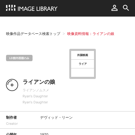
映像作品データベース検索トップ
映像資料情報：ライアンの娘
外国映画
LD館内視聴のみ
ライア
ライアンの娘
ライアンノムスメ
Ryan's Daughter
Ryan's Daughter
制作者
デヴィッド・リーン
Creator
公開年
1970