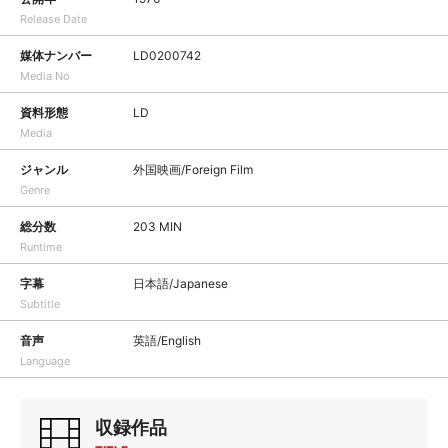
Release Date
媒体ナンバー
LD0200742
Media No
資料形態
LD
Media
ジャンル
外国映画/Foreign Film
Genre
総分数
203 MIN
Runtime
字幕
日本語/Japanese
Subtitle
音声
英語/English
Language
収録作品