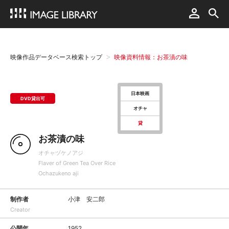
映像作品データベース検索トップ
映像資料情報：お茶漬の味
日本映画
DVD貸出可
オチャ
貸
お茶漬の味
オチャヅケノアジ
Flaver of Green Tea Over Rice
Ochazukeno aji
制作者
小津 安二郎
Creator
公開年
1952