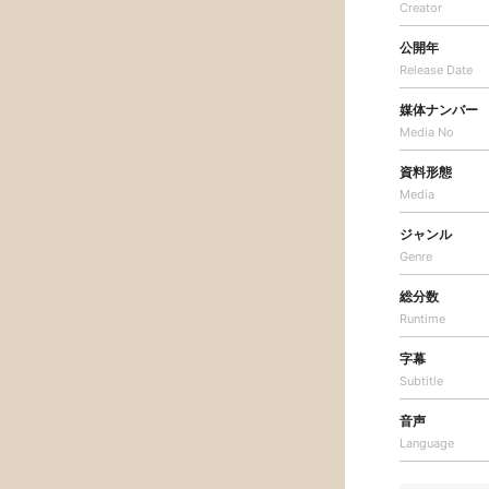
Creator
公開年
Release Date
媒体ナンバー
Media No
資料形態
Media
ジャンル
Genre
総分数
Runtime
字幕
Subtitle
音声
Language