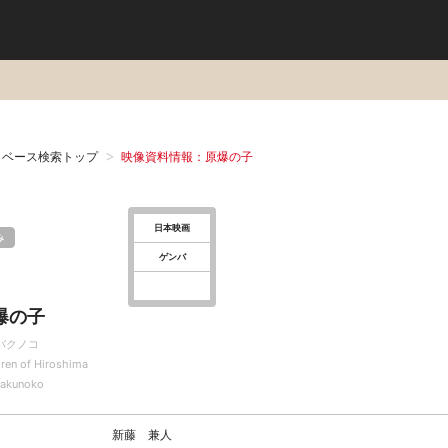
タベース検索トップ
映像資料情報：原爆の子
日本映画
み
ゲンバ
爆の子
バクノコ
dren of Hiroshima
akunoko
新藤 兼人